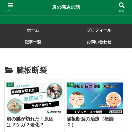
肩の痛みの話
肩の痛みの話
メニュー
検索
ホーム
プロフィール
記事一覧
お問い合わせ
腱板断裂
病態
治療
肩の腱が切れた！原因
腱板断裂の治療（概論
は？ケガ？老化？
２）