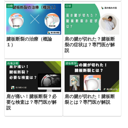
治療
症状
腱板断裂の治療（概論
肩の腱が切れた？腱板断
１）
裂の症状は？専門医が解
説
画像診断
腱板断裂
肩が痛い！腱板断裂？必
肩の腱が切れた！腱板断
要な検査は？専門医が解
裂とは？専門医が解説
説